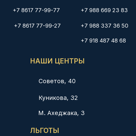
Ветераны боевых действий 10%
Работаем по ДМС
КОМПАНИЯ
О нас
Цены
Врачи
Детям
Юр. лицам
Контакты
Вакансии
УСЛУГИ
Анализы за 1 час