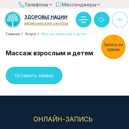
>
Телефоны
Мессенджеры
ЗДОРОВЬЕ НАЦИИ
медицинские центры
Ответим в рабочее время
Главная
/
Услуги
/
Массаж взрослым и детям
Через бот MAX
Запись на
прием
Массаж взрослым и детям
@zn_chat
Оставить заявку
ОНЛАЙН-ЗАПИСЬ
ЗАПИШИТЕСЬ НА
ПРИЕМ ОНЛАЙН
Выберите удобного специалиста — займёт
не больше двух минут