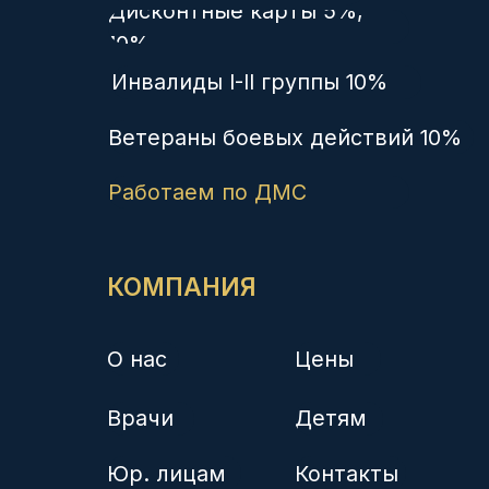
УЗИ экспертное
Гинекология
Педиатрия
Дерматология
Медосмотры
Рентген
Медкомиссия плавсостава
© Группа компаний «Здоровье нации»
Политика конфиденциальности