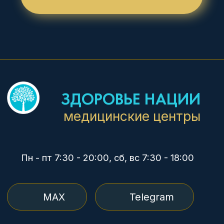
MAX
Telegram
+7 8617 77-99-77
+7 988 669 23 83
+7 8617 77-99-27
+7 988 337 36 50
+7 918 487 48 68
НАШИ ЦЕНТРЫ
Советов, 40
Куникова, 32
М. Ахеджака, 3
ЛЬГОТЫ
Дисконтные карты 5%,
10%
Инвалиды I-II группы 10%