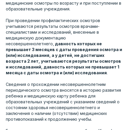
медицинские осмотры по возрасту и при поступлении в
Скидка при онлайн-записи
образовательные учреждения.
Подтвердим в течении 15
минут
При проведении профилактических осмотров
Работаем по ДМС
учитываются результаты осмотров врачами-
специалистами и исследований, внесенные в
медицинскую документацию
несовершеннолетнего,
давность которых не
превышает 3 месяцев с даты проведения осмотра и
Онлайн запись
(или) исследования, а у детей, не достигших
возраста 2 лет, учитываются результаты осмотров
и исследований, давность которых не превышает 1
месяца с даты осмотра и (или) исследования
.
Сведения о прохождении несовершеннолетним
периодического осмотра вносятся в историю развития
ЗДОРОВЬЕ НАЦИИ
ребенка и медицинскую карту ребенка для
медицинские центры
образовательных учреждений с указанием сведений о
состоянии здоровья несовершеннолетнего и
заключения о наличии (отсутствии) медицинских
противопоказаний к продолжению учебы.
Пн - пт 7:30 - 20:00, сб, вс 7:30 - 18:00