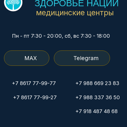
УЗИ экспертное
Гинекология
Педиатрия
Дерматология
Медосмотры
Рентген
Медкомиссия плавсостава
© Группа компаний «Здоровье нации»
Политика конфиденциальности