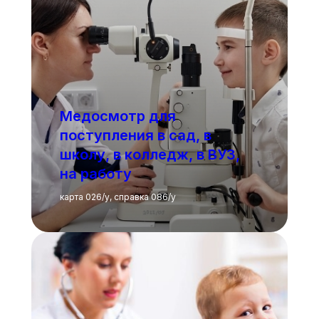
Медосмотр для
поступления в сад, в
школу, в колледж, в ВУЗ,
на работу
карта 026/у, справка 086/у