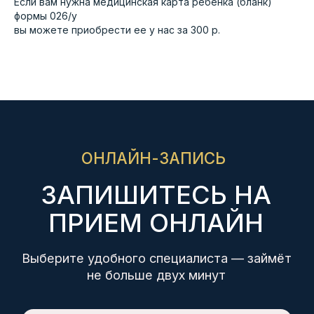
Если вам нужна медицинская карта ребенка (бланк)
MAX
Telegram
формы 026/у
вы можете приобрести ее у нас за 300 р.
+7 8617 77-99-77
+7 988 669 23 83
+7 8617 77-99-27
+7 988 337 36 50
+7 918 487 48 68
НАШИ ЦЕНТРЫ
Советов, 40
Куникова, 32
М. Ахеджака, 3
ЛЬГОТЫ
Дисконтные карты 5%,
10%
Инвалиды I-II группы 10%