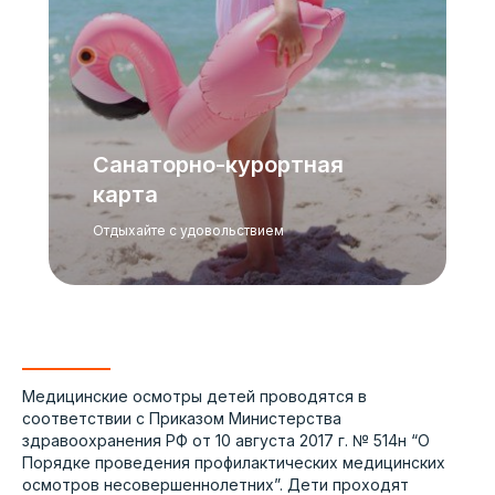
Санаторно-курортная
карта
Отдыхайте с удовольствием
ОНЛАЙН-ЗАПИСЬ
ЗАПИШИТЕСЬ НА
ПРИЕМ ОНЛАЙН
Медицинские осмотры детей проводятся в
соответствии с Приказом Министерства
Выберите удобного специалиста — займёт
здравоохранения РФ от 10 августа 2017 г. № 514н “О
не больше двух минут
Порядке проведения профилактических медицинских
осмотров несовершеннолетних”. Дети проходят