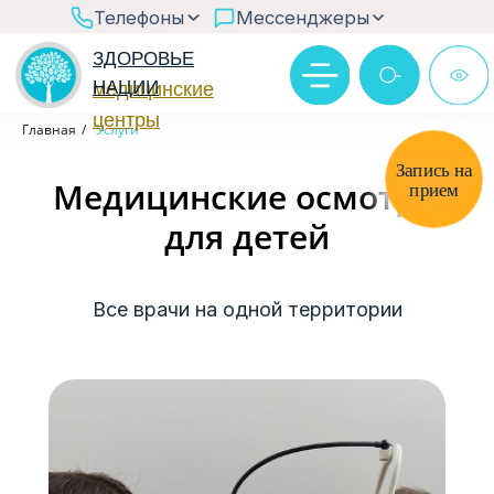
>
Телефоны
Мессенджеры
ЗДОРОВЬЕ
НАЦИИ
медицинские
центры
Ответим в рабочее время
Главная
/
Услуги
Через бот MAX
Запись на
Медицинские осмотры
прием
для детей
@zn_chat
Все врачи на одной территории