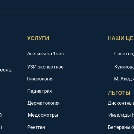
Анализы за 1 час
Советов, 40
УЗИ экспертное
Куникова, 32
М. Ахеджака, 3
Гинекология
Педиатрия
ЛЬГОТЫ
Дерматология
Дисконтные карты 5%, 1
Инвалиды I-II группы 10%
Медосмотры
Рентген
Ветераны боевых действ
Медкомиссия плавсостава
Работаем по ДМС