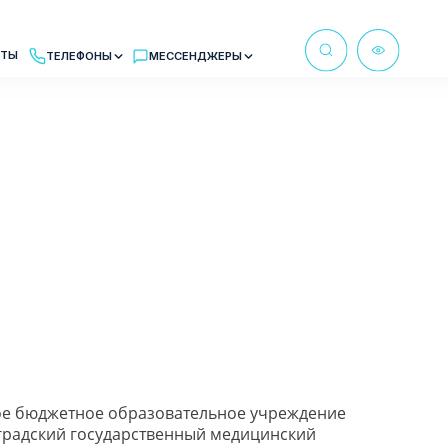
Ы
МЕССЕНДЖЕРЫ
м в рабочее время
бот MAX
а
at
ное бюджетное образовательное учреждение
градский государственный медицинский