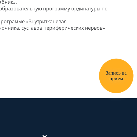
ебник».
 образовательную программу ординатуры по
программе «Внутритканевая
ночника, суставов периферических нервов»
Запись на
прием
АЙН