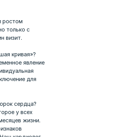
м ростом
о только с
н визит.
ошая кривая»?
ременное явление
дивидуальная
аключение для
порок сердца?
орое у всех
месяцев жизни.
ризнаков
 Наш кардиолог