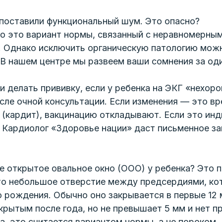
поставили функциональный шум. Это опасно?
о это вариант нормы, связанный с неравномерны
. Однако исключить органическую патологию можн
В нашем центре мы развеем ваши сомнения за оди
 делать прививку, если у ребенка на ЭКГ «нехор
сле очной консультации. Если изменения — это в
 (кардит), вакцинацию откладывают. Если это ин
 Кардиолог «Здоровье нации» даст письменное з
е открытое овальное окно (ООО) у ребенка? Это 
 небольшое отверстие между предсердиями, кот
 рождения. Обычно оно закрывается в первые 12 
крытым после года, но не превышает 5 мм и нет п
а, это считается вариантом нормы, а не пороком.