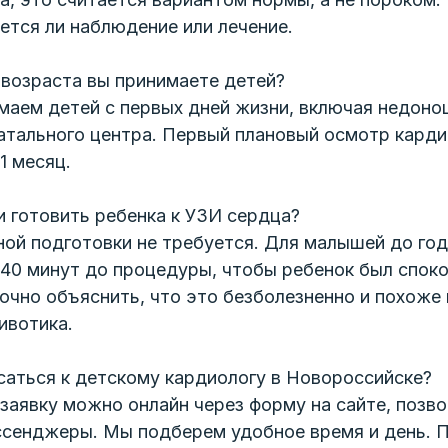
ется ли наблюдение или лечение.
 возраста вы принимаете детей?
аем детей с первых дней жизни, включая недоно
атального центра. Первый плановый осмотр карди
1 месяц.
 готовить ребенка к УЗИ сердца?
ой подготовки не требуется. Для малышей до го
–40 минут до процедуры, чтобы ребенок был спок
очно объяснить, что это безболезненно и похоже
ивотика.
саться к детскому кардиологу в Новороссийске?
ОНЛАЙН-
ЗАПИСЬ
заявку можно онлайн через форму на сайте, позво
ЕСЬ НА ПРИЕМ ОНЛ
ессенджеры. Мы подберем удобное время и день. 