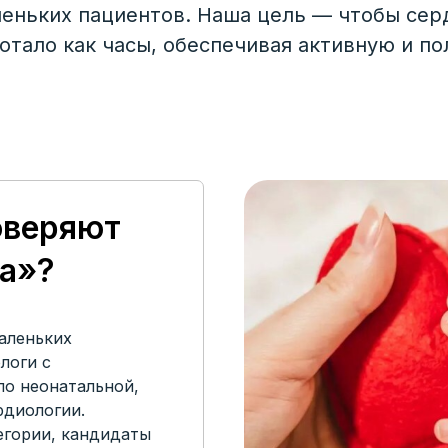
еньких пациентов. Наша цель — чтобы сер
отало как часы, обеспечивая активную и п
оверяют
ка»?
аленьких
логи с
по неонатальной,
рдиологии.
егории, кандидаты