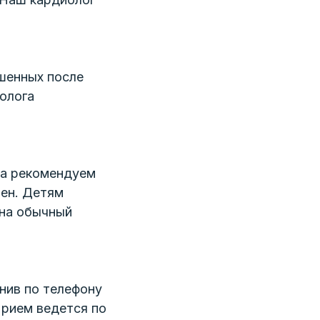
шенных после
олога
да рекомендуем
оен. Детям
 на обычный
нив по телефону
АЙН
Прием ведется по