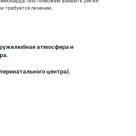
 миокарда. Мы поможем выявить риски
и требуется лечение.
 Дружелюбная атмосфера и
ра.
перинатального центра).