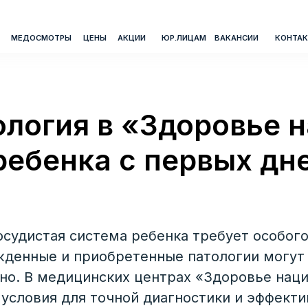
СМОТРЫ
ЦЕНЫ
АКЦИИ
ЮР.ЛИЦАМ
ВАКАНСИИ
КОНТАКТЫ
ТЕЛЕФОН
Ответи
логия в «Здоровье н
Через 
ребенка с первых дн
@zn_ch
судистая система ребенка требует особого
жденные и приобретенные патологии могут
но. В медицинских центрах «Здоровье нац
 условия для точной диагностики и эффекти