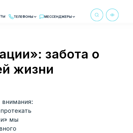
Ы
МЕССЕНДЖЕРЫ
м в рабочее время
ации»: забота о
бот MAX
ей жизни
at
 внимания:
 протекать
ии» мы
вного