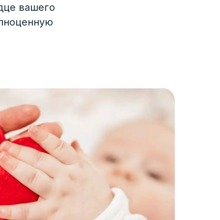
дце вашего
олноценную