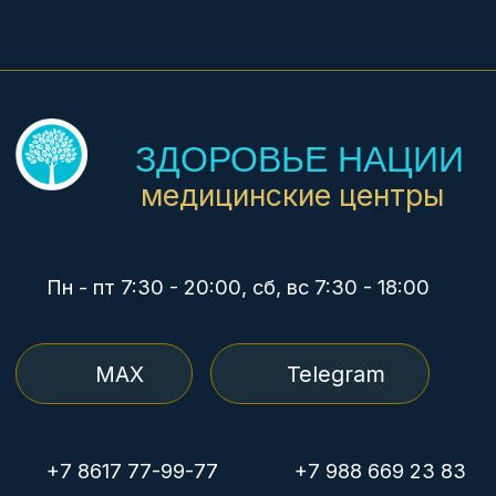
УСЛУГИ
Анализы за 1 час
УЗИ экспертное
Гинекология
Педиатрия
Дерматология
Медосмотры
Рентген
Медкомиссия плавсостава
© Группа компаний «Здоровье нации»