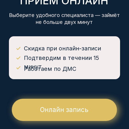
ЛЬГОТЫ
Дисконтные карты 5%,
10%
Инвалиды I-II группы 10%
Ветераны боевых действий 10%
Работаем по ДМС
КОМПАНИЯ
О нас
Цены
Врачи
Детям
Юр. лицам
Контакты
Вакансии