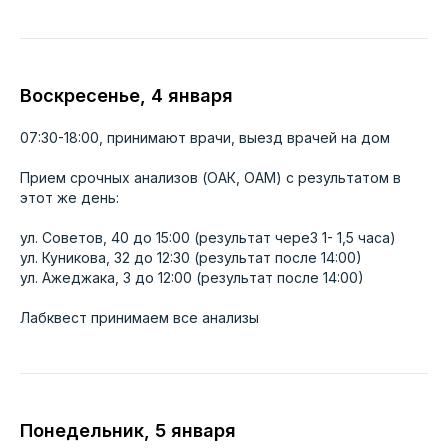
ПРИЕМ ОНЛАЙН
Выберите удобного специалиста — займёт
не больше двух минут
Воскресенье, 4 января
Скидка при онлайн-записи
07:30-18:00, принимают врачи, выезд врачей на дом
Подтвердим в течении 15
минут
Работаем по ДМС
Прием срочных анализов (ОАК, ОАМ) с результатом в
этот же день:
ул. Советов, 40 до 15:00 (результат чере3 1- 1,5 часа)
ул. Куникова, 32 до 12:30 (результат после 14:00)
Онлайн запись
ул. Ажеджака, 3 до 12:00 (результат после 14:00)
Лабквест принимаем все анализы
ЗДОРОВЬЕ НАЦИИ
Понедельник, 5 января
медицинские центры