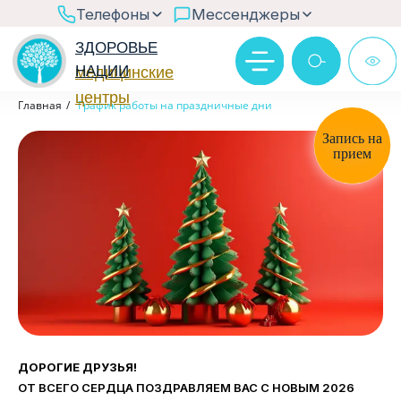
>
Телефоны
Мессенджеры
ЗДОРОВЬЕ
НАЦИИ
медицинские
центры
Ответим в рабочее время
Главная
/
График работы на праздничные дни
Через бот MAX
Запись на
прием
@zn_chat
ДОРОГИЕ ДРУЗЬЯ!
ОТ ВСЕГО СЕРДЦА ПОЗДРАВЛЯЕМ ВАС С НОВЫМ 2026