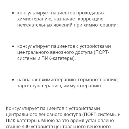
консультирует пациентов проходящих
химиотерапию, назначает коррекцию
нежелательных явлений при химиотерапии;
ОНЛАЙН-ЗАПИСЬ
консультирует пациентов с устройствами
ЗАПИШИТЕСЬ НА
центрального венозного доступа (ПОРТ-
системы и ПИК-катетеры).
ПРИЕМ ОНЛАЙН
Выберите удобного специалиста — займёт
не больше двух минут
назначает химиотерапию, гормонотерапию,
таргетную терапию, иммунотерапию.
Скидка при онлайн-записи
Подтвердим в течении 15
Консультирует пациентов с устройствами
минут
Работаем по ДМС
центрального венозного доступа (ПОРТ-системы и
ПИК-катетеры). Мною за это время установлено
свыше 400 устройств центрального венозного