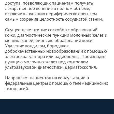
доступа, позволяющих пациентам получать
лекарственное лечение в полном объеме;
Онлайн запись
исключить пункцию периферических вен, тем
самым сохранив целостность сосудистой стенки.
Осуществляет взятие соскобов с образований
кожи, диагностические пункции молочных желез и
мягких тканей, биопсию образований кожи.
Удаление кондилом, бородавок,
ЗДОРОВЬЕ НАЦИИ
доброкачественных новообразований с помощью
медицинские центры
электрокоагулятора или радиоволны. Производит
пункцию молочных желез под контролем
ультразвуковой диагностики. Дерматоскопия.
Пн - пт 7:30 - 20:00, сб, вс 7:30 - 18:00
Направляет пациентов на консультации в
MAX
Telegram
федеральные центры с помощью телемедицинских
технологий.
+7 8617 77-99-77
+7 988 669 23 83
+7 8617 77-99-27
+7 988 337 36 50