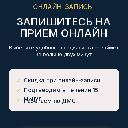
+7 918 487 48 68
НАШИ ЦЕНТРЫ
Советов, 40
Куникова, 32
М. Ахеджака, 3
ЛЬГОТЫ
Дисконтные карты 5%,
10%
Инвалиды I-II группы 10%
Ветераны боевых действий 10%
Работаем по ДМС
КОМПАНИЯ