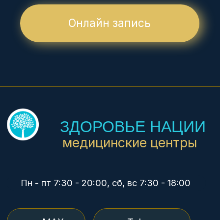
О нас
Цены
Врачи
Детям
Юр. лицам
Контакты
Вакансии
УСЛУГИ
Анализы за 1 час
УЗИ экспертное
Гинекология
Педиатрия
Дерматология