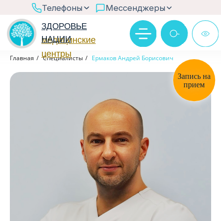
>
Телефоны
Мессенджеры
ЗДОРОВЬЕ
НАЦИИ
медицинские
центры
Ответим в рабочее время
Главная
/
Специалисты
/
Ермаков Андрей Борисович
Через бот MAX
Запись на
прием
@zn_chat