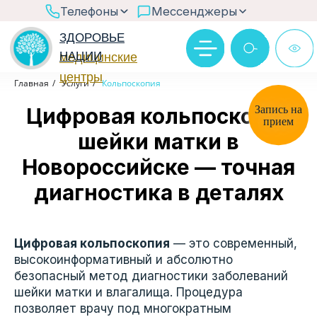
>
Телефоны
Мессенджеры
ЗДОРОВЬЕ
НАЦИИ
медицинские
центры
Ответим в рабочее время
Главная
/
Услуги
/
Кольпоскопия
Через бот MAX
Запись на
Цифровая кольпоскопия
прием
шейки матки в
Новороссийске — точная
@zn_chat
диагностика в деталях
Цифровая кольпоскопия
— это современный,
высокоинформативный и абсолютно
безопасный метод диагностики заболеваний
шейки матки и влагалища. Процедура
позволяет врачу под многократным