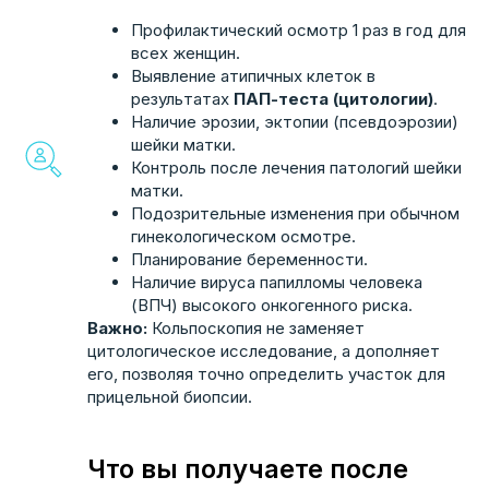
Профилактический осмотр 1 раз в год для
всех женщин.
Выявление атипичных клеток в
результатах
ПАП-теста (цитологии)
.
Наличие эрозии, эктопии (псевдоэрозии)
ОНЛАЙН-ЗАПИСЬ
шейки матки.
ЗАПИШИТЕСЬ НА
Контроль после лечения патологий шейки
ПРИЕМ ОНЛАЙН
матки.
Подозрительные изменения при обычном
Выберите удобного специалиста — займёт
гинекологическом осмотре.
не больше двух минут
Планирование беременности.
Наличие вируса папилломы человека
(ВПЧ) высокого онкогенного риска.
Скидка при онлайн-записи
Важно:
Кольпоскопия не заменяет
Подтвердим в течении 15
цитологическое исследование, а дополняет
его, позволяя точно определить участок для
минут
Работаем по ДМС
прицельной биопсии.
Что вы получаете после