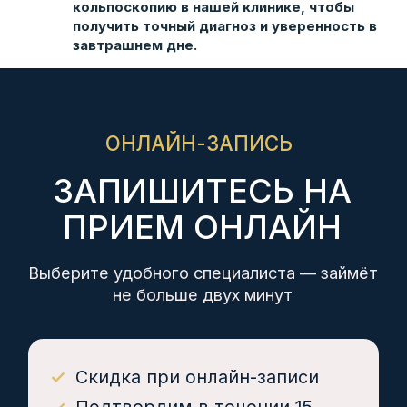
кольпоскопию в нашей клинике, чтобы
НАШИ ЦЕНТРЫ
получить точный диагноз и уверенность в
завтрашнем дне.
Советов, 40
Куникова, 32
М. Ахеджака, 3
ЛЬГОТЫ
Дисконтные карты 5%,
10%
Инвалиды I-II группы 10%
Ветераны боевых действий 10%
Работаем по ДМС
КОМПАНИЯ
О нас
Цены