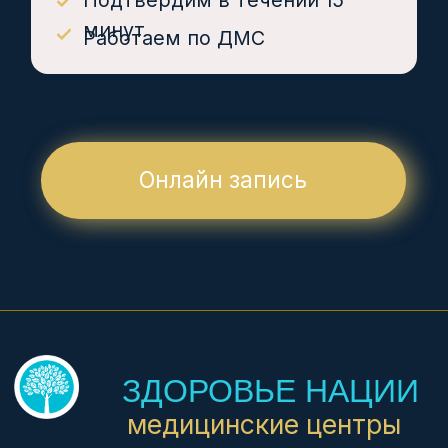
Врачи
Детям
Юр. лицам
Контакты
Вакансии
УСЛУГИ
Анализы за 1 час
УЗИ экспертное
Гинекология
Педиатрия
Дерматология
Медосмотры