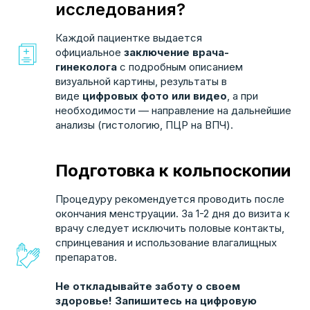
Онлайн запись
исследования?
Каждой пациентке выдается
официальное
заключение врача-
гинеколога
с подробным описанием
визуальной картины, результаты в
виде
цифровых фото или видео
, а при
ЗДОРОВЬЕ НАЦИИ
необходимости — направление на дальнейшие
медицинские центры
анализы (гистологию, ПЦР на ВПЧ).
Пн - пт 7:30 - 20:00, сб, вс 7:30 - 18:00
Подготовка к кольпоскопии
Процедуру рекомендуется проводить после
MAX
Telegram
окончания менструации. За 1-2 дня до визита к
врачу следует исключить половые контакты,
спринцевания и использование влагалищных
+7 8617 77-99-77
+7 988 669 23 83
препаратов.
+7 8617 77-99-27
+7 988 337 36 50
Не откладывайте заботу о своем
+7 918 487 48 68
здоровье! Запишитесь на цифровую