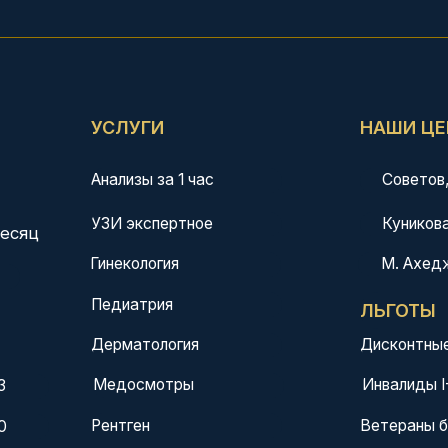
Анализы за 1 час
Советов, 40
УЗИ экспертное
Куникова, 32
М. Ахеджака, 3
Гинекология
Педиатрия
ЛЬГОТЫ
Дерматология
Дисконтные карты 5%, 1
Инвалиды I-II группы 10%
Медосмотры
Рентген
Ветераны боевых действ
Медкомиссия плавсостава
Работаем по ДМС