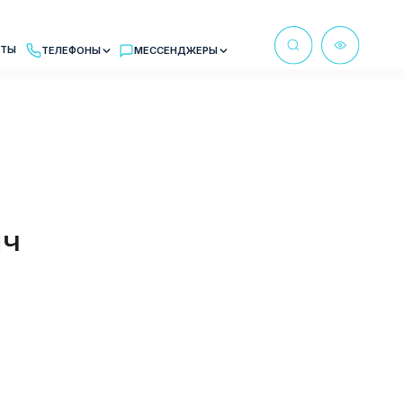
Ы
МЕССЕНДЖЕРЫ
м в рабочее время
бот MAX
ич
at