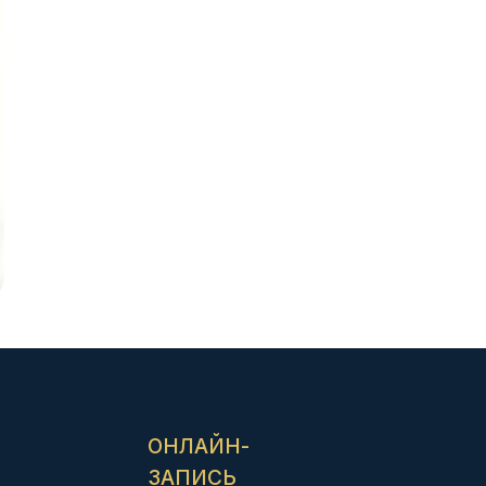
ОНЛАЙН-
ЗАПИСЬ
ЕСЬ НА ПРИЕМ ОНЛ
ого специалиста — займёт не больше двух