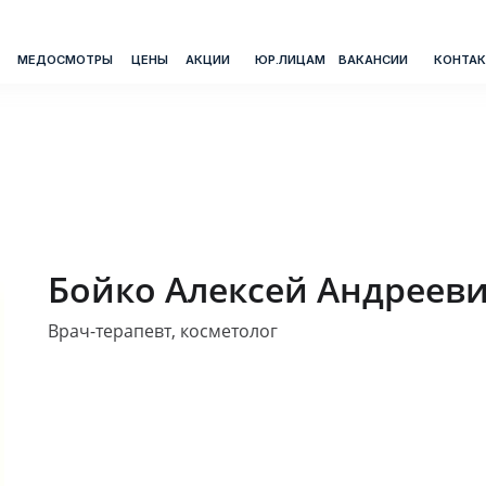
СМОТРЫ
ЦЕНЫ
АКЦИИ
ЮР.ЛИЦАМ
ВАКАНСИИ
КОНТАКТЫ
ТЕЛЕФОН
Ответи
Через 
Бойко Алексей Андреев
@zn_ch
Врач-терапевт, косметолог