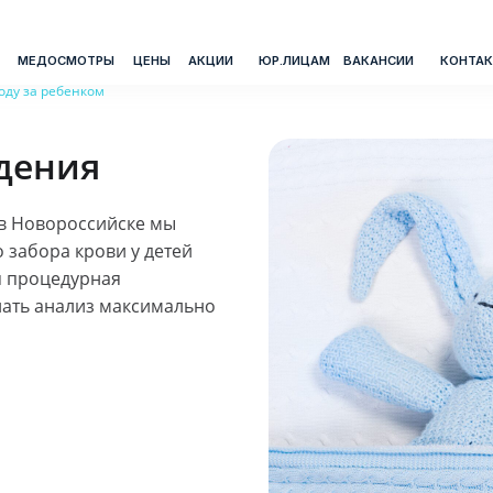
СМОТРЫ
ЦЕНЫ
АКЦИИ
ЮР.ЛИЦАМ
ВАКАНСИИ
КОНТАКТЫ
ТЕЛЕФОН
оду за ребенком
дения
Ответи
Через 
в Новороссийске мы
 забора крови у детей
я процедурная
@zn_ch
лать анализ максимально