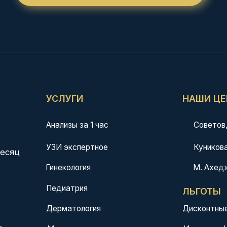
УЗИ экспертное
Куникова, 32
М. Ахеджака, 3
Гинекология
Педиатрия
ЛЬГОТЫ
Дерматология
Дисконтные карты 5%, 1
Инвалиды I-II группы 10%
Медосмотры
Рентген
Ветераны боевых действ
Медкомиссия плавсостава
Работаем по ДМС