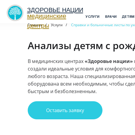
ЗДОРОВЬЕ НАЦИИ
медицинские
>
УСЛУГИ
ВРАЧИ
ДЕТЯМ
МЕДО
центры
Главная
/
Услуги
/
Справки и больничные листы по ух
Анализы детям с рож
В медицинских центрах
«Здоровье нации»
создали идеальные условия для комфортного
любого возраста. Наша специализированна
оборудована всем необходимым, чтобы сде
быстрым и безболезненным.
Оставить заявку