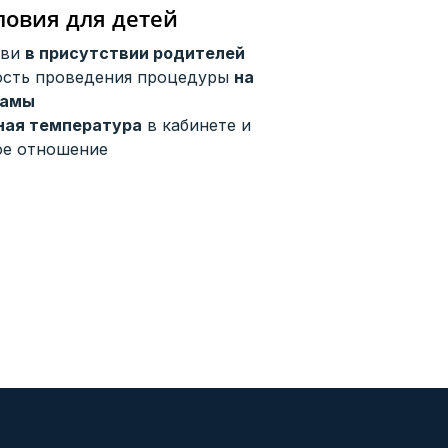
ловия для детей
ови
в присутствии родителей
сть проведения процедуры
на
мамы
ная температура
в кабинете и
ое отношение
АЙН