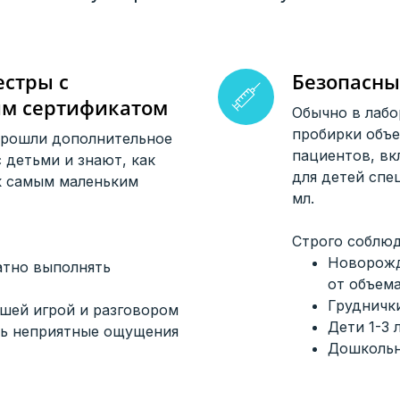
стры с
Безопасны
им сертификатом
Обычно в лабо
пробирки объе
прошли дополнительное
пациентов, вк
с детьми и знают, как
для детей спе
к самым маленьким
мл.
Строго соблю
Новорож
атно выполнять
от объема
Грудничк
шей игрой и разговором
Дети 1-3 
ь неприятные ощущения
Дошколь