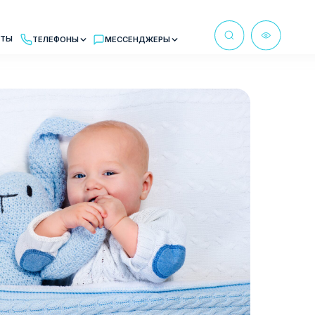
Ы
МЕССЕНДЖЕРЫ
м в рабочее время
бот MAX
at