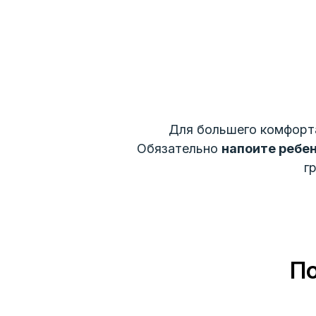
Для большего комфорт
Обязательно
напоите ребе
г
По