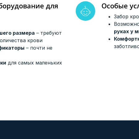
борудование для
Особые ус
Забор кр
Возможно
руках у 
шего размера
– требуют
Комфорт
оличества крови
заботлив
фикаторы
– почти не
ки
для самых маленьких
ОНЛАЙН-
ЗАПИСЬ
ЕСЬ НА ПРИЕМ ОНЛ
ого специалиста — займёт не больше двух