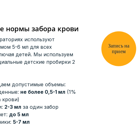
е нормы забора крови
раториях используют
Запись на
мом 5-6 мл для всех
прием
лючая детей. Мы используем
циальные детские пробирки 2
даем допустимые объемы:
денные:
не более 0,5-1 мл
(1%
 крови)
и:
2-3 мл
за один забор
лет:
до 5 мл
ники:
5-7 мл