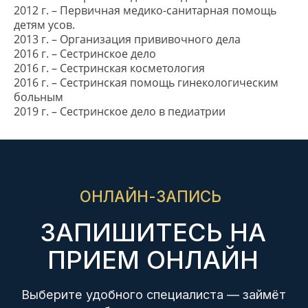
ПРИЕМ ОНЛАЙН
2012 г. – Первичная медико-санитарная помощь
детям усов.
Выберите удобного специалиста — займёт
2013 г. – Организация прививочного дела
не больше двух минут
2016 г. – Сестринское дело
2016 г. – Сестринская косметология
2016 г. – Сестринская помощь гинекологическим
Скидка при онлайн-записи
больным
Подтвердим в течении 15
2019 г. – Сестринское дело в педиатрии
минут
Работаем по ДМС
Онлайн запись
ЗДОРОВЬЕ НАЦИИ