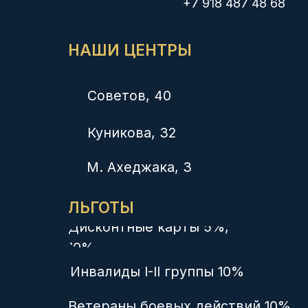
УСЛУГИ
Анализы за 1 час
УЗИ экспертное
Гинекология
Педиатрия
Дерматология
Медосмотры
Рентген
Медкомиссия плавсостава