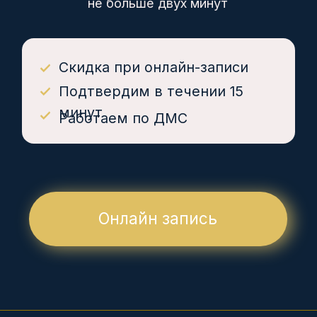
медицинские центры
Пн - пт 7:30 - 20:00, сб, вс 7:30 - 18:00
MAX
Telegram
+7 8617 77-99-77
+7 988 669 23 83
+7 8617 77-99-27
+7 988 337 36 50
+7 918 487 48 68
НАШИ ЦЕНТРЫ
Советов, 40
Куникова, 32
М. Ахеджака, 3