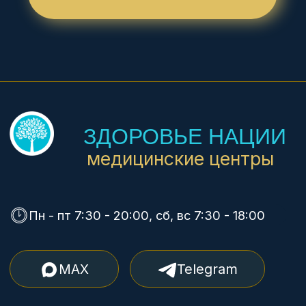
MAX
Telegram
+7 8617 77-99-77
+7 988 669 23 83
+7 8617 77-99-27
+7 988 337 36 50
+7 918 487 48 68
НАШИ ЦЕНТРЫ
Советов, 40
Куникова, 32
М. Ахеджака, 3
ЛЬГОТЫ
Дисконтные карты 5%,
10%
Инвалиды I-II группы 10%