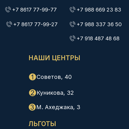
Ветераны боевых действий 10%
Работаем по ДМС
КОМПАНИЯ
О нас
Цены
Врачи
Детям
Юр. лицам
Контакты
Вакансии
УСЛУГИ
Анализы за 1 час