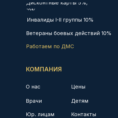
УЗИ экспертное
Гинекология
Педиатрия
Дерматология
Медосмотры
Рентген
Медкомиссия плавсостава
© Группа компаний «Здоровье нации»
Политика конфиденциальности