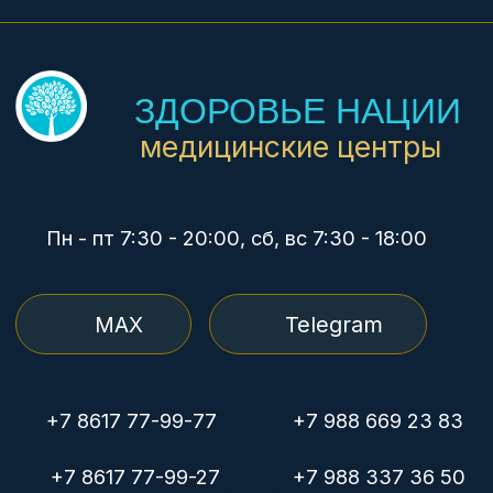
Анализы за 1 час
УЗИ экспертное
Гинекология
Педиатрия
Дерматология
Медосмотры
Рентген
Медкомиссия плавсостава
© Группа компаний «Здоровье нации»
Политика конфиденциальности