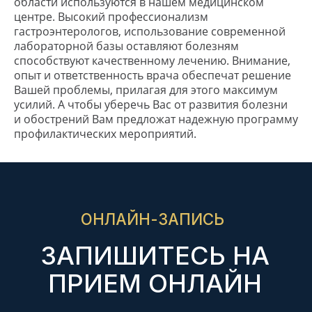
области используются в нашем медицинском
центре. Высокий профессионализм
Пн - пт 7:30 - 20:00, сб, вс 7:30 - 18:00
гастроэнтерологов, использование современной
лабораторной базы оставляют болезням
MAX
Telegram
способствуют качественному лечению. Внимание,
опыт и ответственность врача обеспечат решение
Вашей проблемы, прилагая для этого максимум
+7 8617 77-99-77
+7 988 669 23 83
усилий. А чтобы уберечь Вас от развития болезни
и обострений Вам предложат надежную программу
+7 8617 77-99-27
+7 988 337 36 50
профилактических мероприятий.
+7 918 487 48 68
НАШИ ЦЕНТРЫ
Советов, 40
Куникова, 32
М. Ахеджака, 3
ЛЬГОТЫ