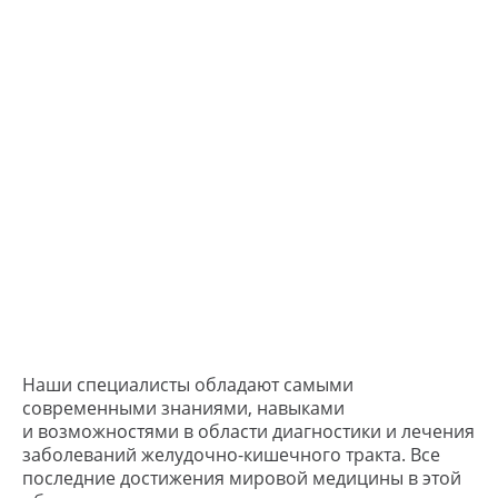
Выберите удобного специалиста — займёт
не больше двух минут
Скидка при онлайн-записи
Подтвердим в течении 15
минут
Работаем по ДМС
Онлайн запись
Наши специалисты обладают самыми
современными знаниями, навыками
и возможностями в области диагностики и лечения
ЗДОРОВЬЕ НАЦИИ
заболеваний желудочно-кишечного тракта. Все
медицинские центры
последние достижения мировой медицины в этой