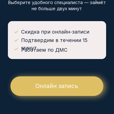
Дисконтные карты 5%,
10%
Инвалиды I-II группы 10%
Ветераны боевых действий 10%
Работаем по ДМС
КОМПАНИЯ
О нас
Цены
Врачи
Детям
Юр. лицам
Контакты
Вакансии
УСЛУГИ