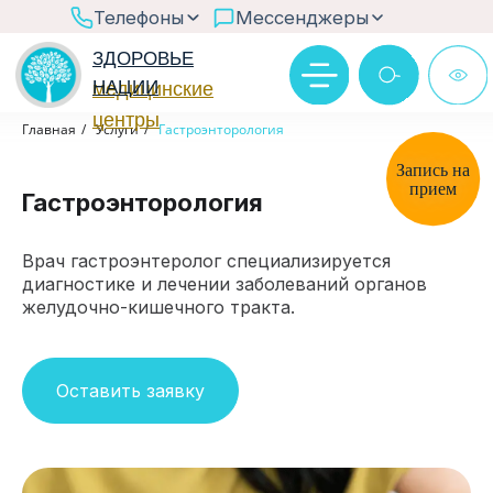
>
Телефоны
Мессенджеры
ЗДОРОВЬЕ
НАЦИИ
медицинские
центры
Ответим в рабочее время
Главная
/
Услуги
/
Гастроэнторология
Через бот MAX
Запись на
прием
Гастроэнторология
@zn_chat
Врач гастроэнтеролог специализируется
диагностике и лечении заболеваний органов
желудочно-кишечного тракта.
Оставить заявку